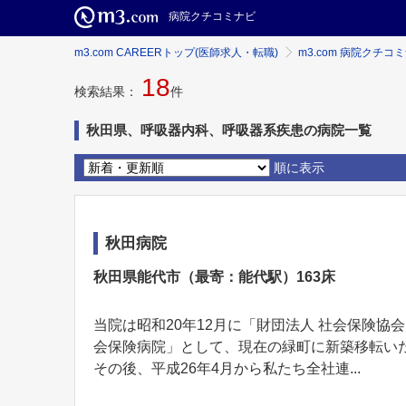
病院クチコミナビ
m3.com CAREERトップ(医師求人・転職)
m3.com 病院クチコ
18
検索結果：
件
秋田県、呼吸器内科、呼吸器系疾患の病院一覧
順に表示
秋田病院
秋田県能代市（最寄：能代駅）163床
当院は昭和20年12月に「財団法人 社会保険協
会保険病院」として、現在の緑町に新築移転い
その後、平成26年4月から私たち全社連...