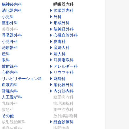
脳神経内科
呼吸器内科
消化器内科
循環器内科
小児科
外科
整形外科
形成外科
美容外科
脳神経外科
呼吸器外科
心臓血管外科
小児外科
皮膚科
泌尿器科
産婦人科
産科
婦人科
眼科
耳鼻咽喉科
放射線科
アレルギー科
心療内科
リウマチ科
リハビリテーション科
麻酔科
血液内科
消化器外科
腎臓内科
内分泌内科
人工透析科
糖尿病内科
乳腺外科
病理診断科
救急科
集中治療科
その他
放射線診断科
放射線治療科
総合診療科
美容皮膚科
訪問診療