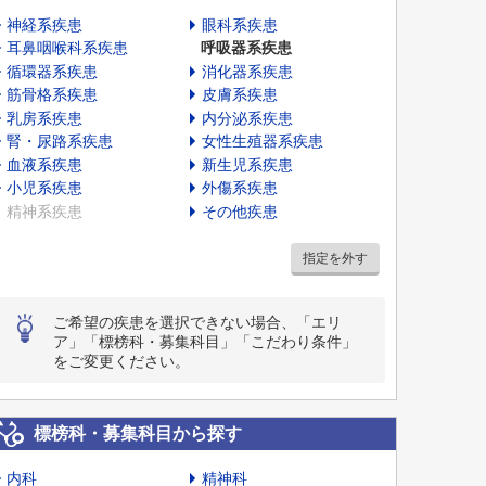
神経系疾患
眼科系疾患
耳鼻咽喉科系疾患
呼吸器系疾患
循環器系疾患
消化器系疾患
筋骨格系疾患
皮膚系疾患
乳房系疾患
内分泌系疾患
腎・尿路系疾患
女性生殖器系疾患
血液系疾患
新生児系疾患
小児系疾患
外傷系疾患
精神系疾患
その他疾患
指定を外す
ご希望の疾患を選択できない場合、「エリ
ア」「標榜科・募集科目」「こだわり条件」
をご変更ください。
標榜科・募集科目から探す
内科
精神科