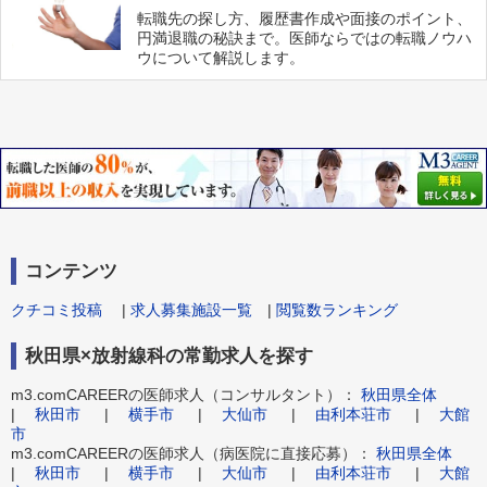
転職先の探し方、履歴書作成や面接のポイント、
円満退職の秘訣まで。医師ならではの転職ノウハ
ウについて解説します。
コンテンツ
クチコミ投稿
|
求人募集施設一覧
|
閲覧数ランキング
秋田県×放射線科の常勤求人を探す
m3.comCAREERの医師求人（コンサルタント）：
秋田県全体
|
秋田市
|
横手市
|
大仙市
|
由利本荘市
|
大館
市
m3.comCAREERの医師求人（病医院に直接応募）：
秋田県全体
|
秋田市
|
横手市
|
大仙市
|
由利本荘市
|
大館