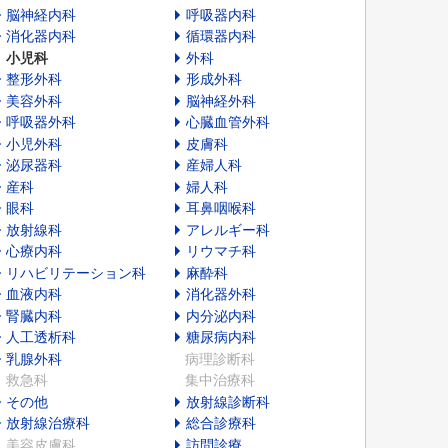
脳神経内科
呼吸器内科
消化器内科
循環器内科
小児科
外科
整形外科
形成外科
美容外科
脳神経外科
呼吸器外科
心臓血管外科
小児外科
皮膚科
泌尿器科
産婦人科
産科
婦人科
眼科
耳鼻咽喉科
放射線科
アレルギー科
心療内科
リウマチ科
リハビリテーション科
麻酔科
血液内科
消化器外科
腎臓内科
内分泌内科
人工透析科
糖尿病内科
乳腺外科
病理診断科
救急科
集中治療科
その他
放射線診断科
放射線治療科
総合診療科
美容皮膚科
訪問診療