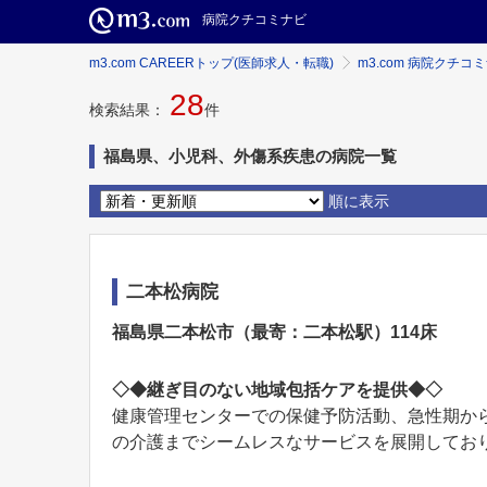
病院クチコミナビ
m3.com CAREERトップ(医師求人・転職)
m3.com 病院クチコ
28
検索結果：
件
福島県、小児科、外傷系疾患の病院一覧
順に表示
二本松病院
福島県二本松市（最寄：二本松駅）114床
◇◆継ぎ目のない地域包括ケアを提供◆◇
健康管理センターでの保健予防活動、急性期か
の介護までシームレスなサービスを展開しておりま