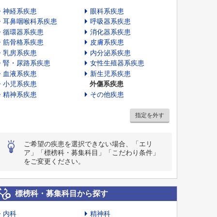
神経系疾患
眼科系疾患
耳鼻咽喉科系疾患
呼吸器系疾患
循環器系疾患
消化器系疾患
筋骨格系疾患
皮膚系疾患
乳房系疾患
内分泌系疾患
腎・尿路系疾患
女性生殖器系疾患
血液系疾患
新生児系疾患
小児系疾患
外傷系疾患
精神系疾患
その他疾患
指定を外す
ご希望の疾患を選択できない場合、「エリ
ア」「標榜科・募集科目」「こだわり条件」
をご変更ください。
標榜科・募集科目から探す
内科
精神科