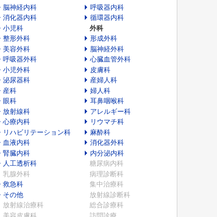
脳神経内科
呼吸器内科
消化器内科
循環器内科
小児科
外科
整形外科
形成外科
美容外科
脳神経外科
呼吸器外科
心臓血管外科
小児外科
皮膚科
泌尿器科
産婦人科
産科
婦人科
眼科
耳鼻咽喉科
放射線科
アレルギー科
心療内科
リウマチ科
リハビリテーション科
麻酔科
血液内科
消化器外科
腎臓内科
内分泌内科
人工透析科
糖尿病内科
乳腺外科
病理診断科
救急科
集中治療科
その他
放射線診断科
放射線治療科
総合診療科
美容皮膚科
訪問診療