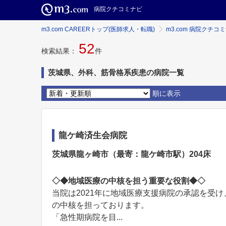
病院クチコミナビ
m3.com CAREERトップ(医師求人・転職)
m3.com 病院クチコ
52
検索結果：
件
茨城県、外科、筋骨格系疾患の病院一覧
順に表示
龍ケ崎済生会病院
茨城県龍ヶ崎市（最寄：龍ケ崎市駅）204床
◇◆地域医療の中核を担う重要な役割◆◇
当院は2021年に地域医療支援病院の承認を受
の中核を担っております。
「急性期病院を目...