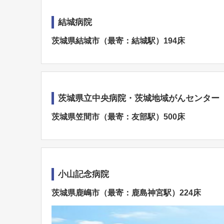
結城病院
茨城県結城市（最寄：結城駅）194床
茨城県立中央病院・茨城地域がんセンター
茨城県笠間市（最寄：友部駅）500床
小山記念病院
茨城県鹿嶋市（最寄：鹿島神宮駅）224床