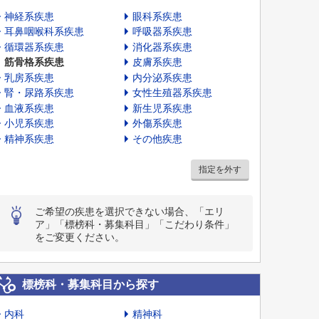
神経系疾患
眼科系疾患
耳鼻咽喉科系疾患
呼吸器系疾患
循環器系疾患
消化器系疾患
筋骨格系疾患
皮膚系疾患
乳房系疾患
内分泌系疾患
腎・尿路系疾患
女性生殖器系疾患
血液系疾患
新生児系疾患
小児系疾患
外傷系疾患
精神系疾患
その他疾患
指定を外す
ご希望の疾患を選択できない場合、「エリ
ア」「標榜科・募集科目」「こだわり条件」
をご変更ください。
標榜科・募集科目から探す
内科
精神科