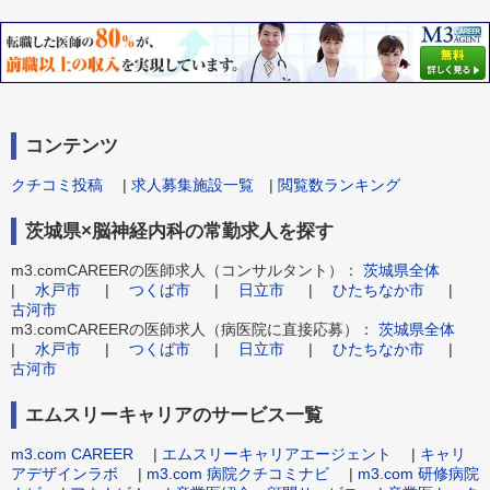
コンテンツ
クチコミ投稿
|
求人募集施設一覧
|
閲覧数ランキング
茨城県×脳神経内科の常勤求人を探す
m3.comCAREERの医師求人（コンサルタント）：
茨城県全体
|
水戸市
|
つくば市
|
日立市
|
ひたちなか市
|
古河市
m3.comCAREERの医師求人（病医院に直接応募）：
茨城県全体
|
水戸市
|
つくば市
|
日立市
|
ひたちなか市
|
古河市
エムスリーキャリアのサービス一覧
m3.com CAREER
|
エムスリーキャリアエージェント
|
キャリ
アデザインラボ
|
m3.com 病院クチコミナビ
|
m3.com 研修病院