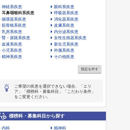
神経系疾患
眼科系疾患
耳鼻咽喉科系疾患
呼吸器系疾患
循環器系疾患
消化器系疾患
筋骨格系疾患
皮膚系疾患
乳房系疾患
内分泌系疾患
腎・尿路系疾患
女性生殖器系疾患
血液系疾患
新生児系疾患
小児系疾患
外傷系疾患
精神系疾患
その他疾患
指定を外す
ご希望の疾患を選択できない場合、「エリ
ア」「標榜科・募集科目」「こだわり条件」
をご変更ください。
標榜科・募集科目から探す
内科
精神科