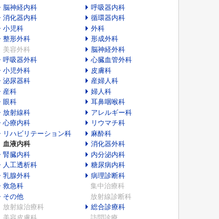
脳神経内科
呼吸器内科
消化器内科
循環器内科
小児科
外科
整形外科
形成外科
美容外科
脳神経外科
呼吸器外科
心臓血管外科
小児外科
皮膚科
泌尿器科
産婦人科
産科
婦人科
眼科
耳鼻咽喉科
放射線科
アレルギー科
心療内科
リウマチ科
リハビリテーション科
麻酔科
血液内科
消化器外科
腎臓内科
内分泌内科
人工透析科
糖尿病内科
乳腺外科
病理診断科
救急科
集中治療科
その他
放射線診断科
放射線治療科
総合診療科
美容皮膚科
訪問診療