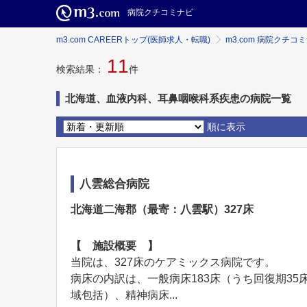
病院クチコミナビ
m3.com CAREERトップ(医師求人・転職)
m3.com 病院クチコ
11
検索結果：
件
北海道、血液内科、耳鼻咽喉科系疾患の病院一覧
順に表示
八雲総合病院
北海道二海郡（最寄：八雲駅）327床
【 施設概要 】
当院は、327床のケアミックス病院です。
病床の内訳は、一般病床183床（うち回復期35
域包括）、精神病床...