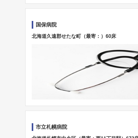
国保病院
北海道久遠郡せたな町（最寄：）60床
市立札幌病院