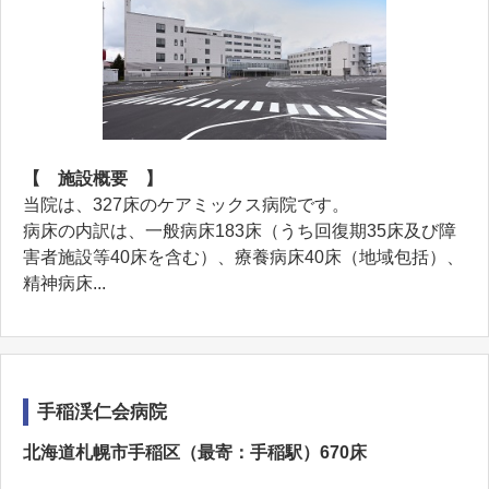
【 施設概要 】
当院は、327床のケアミックス病院です。
病床の内訳は、一般病床183床（うち回復期35床及び障
害者施設等40床を含む）、療養病床40床（地域包括）、
精神病床...
手稲渓仁会病院
北海道札幌市手稲区（最寄：手稲駅）670床