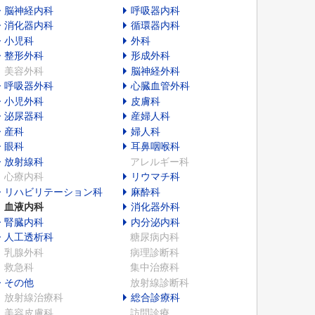
脳神経内科
呼吸器内科
消化器内科
循環器内科
小児科
外科
整形外科
形成外科
美容外科
脳神経外科
呼吸器外科
心臓血管外科
小児外科
皮膚科
泌尿器科
産婦人科
産科
婦人科
眼科
耳鼻咽喉科
放射線科
アレルギー科
心療内科
リウマチ科
リハビリテーション科
麻酔科
血液内科
消化器外科
腎臓内科
内分泌内科
人工透析科
糖尿病内科
乳腺外科
病理診断科
救急科
集中治療科
その他
放射線診断科
放射線治療科
総合診療科
美容皮膚科
訪問診療