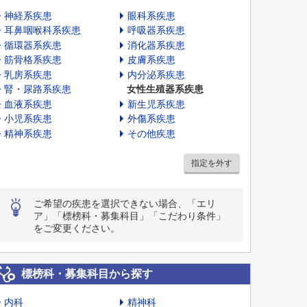
神経系疾患
眼科系疾患
耳鼻咽喉科系疾患
呼吸器系疾患
循環器系疾患
消化器系疾患
筋骨格系疾患
皮膚系疾患
乳房系疾患
内分泌系疾患
腎・尿路系疾患
女性生殖器系疾患
血液系疾患
新生児系疾患
小児系疾患
外傷系疾患
精神系疾患
その他疾患
指定を外す
ご希望の疾患を選択できない場合、「エリ
ア」「標榜科・募集科目」「こだわり条件」
をご変更ください。
標榜科・募集科目から探す
内科
精神科