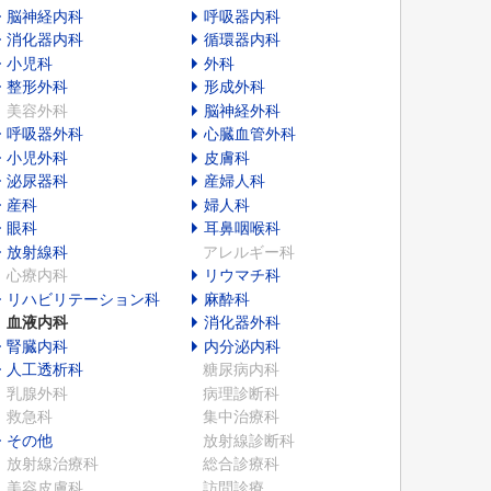
脳神経内科
呼吸器内科
消化器内科
循環器内科
小児科
外科
整形外科
形成外科
美容外科
脳神経外科
呼吸器外科
心臓血管外科
小児外科
皮膚科
泌尿器科
産婦人科
産科
婦人科
眼科
耳鼻咽喉科
放射線科
アレルギー科
心療内科
リウマチ科
リハビリテーション科
麻酔科
血液内科
消化器外科
腎臓内科
内分泌内科
人工透析科
糖尿病内科
乳腺外科
病理診断科
救急科
集中治療科
その他
放射線診断科
放射線治療科
総合診療科
美容皮膚科
訪問診療