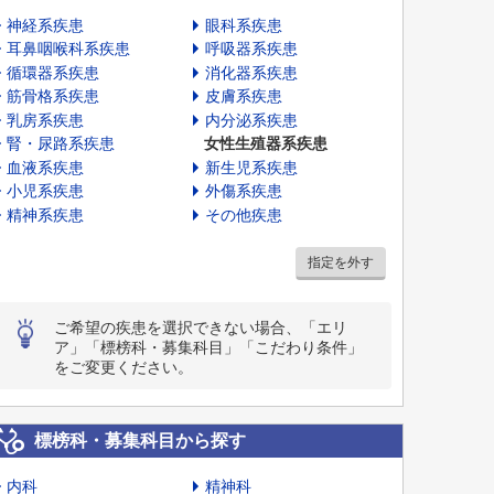
神経系疾患
眼科系疾患
耳鼻咽喉科系疾患
呼吸器系疾患
循環器系疾患
消化器系疾患
筋骨格系疾患
皮膚系疾患
乳房系疾患
内分泌系疾患
腎・尿路系疾患
女性生殖器系疾患
血液系疾患
新生児系疾患
小児系疾患
外傷系疾患
精神系疾患
その他疾患
指定を外す
ご希望の疾患を選択できない場合、「エリ
ア」「標榜科・募集科目」「こだわり条件」
をご変更ください。
標榜科・募集科目から探す
内科
精神科