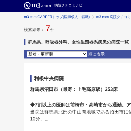
病院クチコミナビ
m3.com CAREERトップ(医師求人・転職)
m3.com 病院クチコ
7
検索結果：
件
群馬県、呼吸器外科、女性生殖器系疾患の病院一覧
順に表示
利根中央病院
群馬県沼田市（最寄：上毛高原駅）253床
◆7割以上の医師は前橋市・高崎市から通勤。
当院は群馬県北部の中山間地域である沼田市に位
10分、...