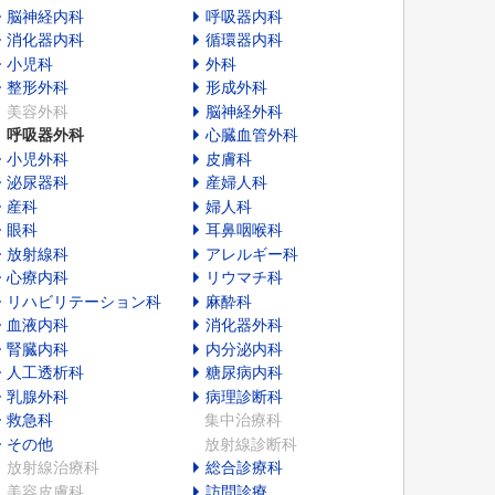
脳神経内科
呼吸器内科
消化器内科
循環器内科
小児科
外科
整形外科
形成外科
美容外科
脳神経外科
呼吸器外科
心臓血管外科
小児外科
皮膚科
泌尿器科
産婦人科
産科
婦人科
眼科
耳鼻咽喉科
放射線科
アレルギー科
心療内科
リウマチ科
リハビリテーション科
麻酔科
血液内科
消化器外科
腎臓内科
内分泌内科
人工透析科
糖尿病内科
乳腺外科
病理診断科
救急科
集中治療科
その他
放射線診断科
放射線治療科
総合診療科
美容皮膚科
訪問診療