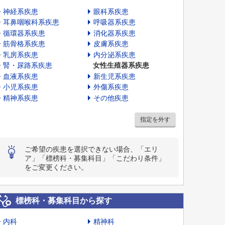
神経系疾患
眼科系疾患
耳鼻咽喉科系疾患
呼吸器系疾患
循環器系疾患
消化器系疾患
筋骨格系疾患
皮膚系疾患
乳房系疾患
内分泌系疾患
腎・尿路系疾患
女性生殖器系疾患
血液系疾患
新生児系疾患
小児系疾患
外傷系疾患
精神系疾患
その他疾患
指定を外す
ご希望の疾患を選択できない場合、「エリ
ア」「標榜科・募集科目」「こだわり条件」
をご変更ください。
標榜科・募集科目から探す
内科
精神科