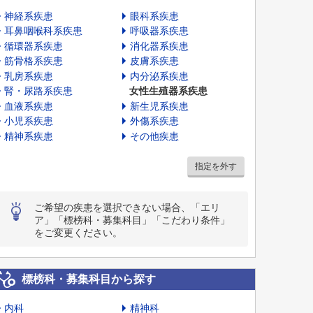
神経系疾患
眼科系疾患
耳鼻咽喉科系疾患
呼吸器系疾患
循環器系疾患
消化器系疾患
筋骨格系疾患
皮膚系疾患
乳房系疾患
内分泌系疾患
腎・尿路系疾患
女性生殖器系疾患
血液系疾患
新生児系疾患
小児系疾患
外傷系疾患
精神系疾患
その他疾患
指定を外す
ご希望の疾患を選択できない場合、「エリ
ア」「標榜科・募集科目」「こだわり条件」
をご変更ください。
標榜科・募集科目から探す
内科
精神科