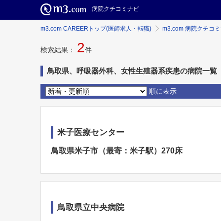
病院クチコミナビ
m3.com CAREERトップ(医師求人・転職)
m3.com 病院クチコ
2
検索結果：
件
鳥取県、呼吸器外科、女性生殖器系疾患の病院一覧
順に表示
米子医療センター
鳥取県米子市（最寄：米子駅）270床
鳥取県立中央病院