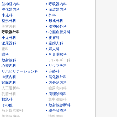
脳神経内科
呼吸器内科
消化器内科
循環器内科
小児科
外科
整形外科
形成外科
美容外科
脳神経外科
呼吸器外科
心臓血管外科
小児外科
皮膚科
泌尿器科
産婦人科
産科
婦人科
眼科
耳鼻咽喉科
放射線科
アレルギー科
心療内科
リウマチ科
リハビリテーション科
麻酔科
血液内科
消化器外科
腎臓内科
内分泌内科
人工透析科
糖尿病内科
乳腺外科
病理診断科
救急科
集中治療科
その他
放射線診断科
放射線治療科
総合診療科
美容皮膚科
訪問診療