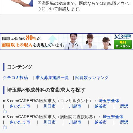
円満退職の秘訣まで。医師ならではの転職ノウハ
ウについて解説します。
コンテンツ
クチコミ投稿
|
求人募集施設一覧
|
閲覧数ランキング
埼玉県×形成外科の常勤求人を探す
m3.comCAREERの医師求人（コンサルタント）：
埼玉県全体
|
さいたま市
|
川口市
|
川越市
|
越谷市
|
所沢
市
m3.comCAREERの医師求人（病医院に直接応募）：
埼玉県全体
|
さいたま市
|
川口市
|
川越市
|
越谷市
|
所沢
市