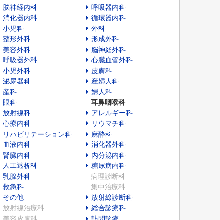
脳神経内科
呼吸器内科
消化器内科
循環器内科
小児科
外科
整形外科
形成外科
美容外科
脳神経外科
呼吸器外科
心臓血管外科
小児外科
皮膚科
泌尿器科
産婦人科
産科
婦人科
眼科
耳鼻咽喉科
放射線科
アレルギー科
心療内科
リウマチ科
リハビリテーション科
麻酔科
血液内科
消化器外科
腎臓内科
内分泌内科
人工透析科
糖尿病内科
乳腺外科
病理診断科
救急科
集中治療科
その他
放射線診断科
放射線治療科
総合診療科
美容皮膚科
訪問診療