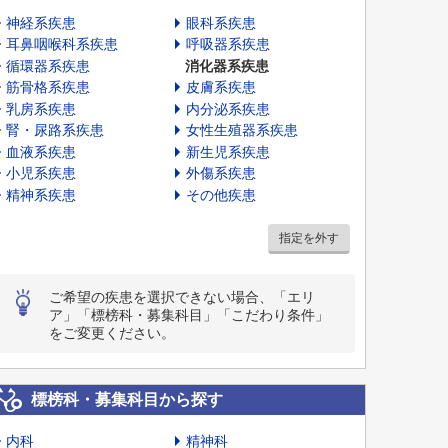
神経系疾患
眼科系疾患
耳鼻咽喉科系疾患
呼吸器系疾患
循環器系疾患
消化器系疾患
筋骨格系疾患
皮膚系疾患
乳房系疾患
内分泌系疾患
腎・尿路系疾患
女性生殖器系疾患
血液系疾患
新生児系疾患
小児系疾患
外傷系疾患
精神系疾患
その他疾患
指定を外す
ご希望の疾患を選択できない場合、「エリ
ア」「標榜科・募集科目」「こだわり条件」
をご変更ください。
標榜科・募集科目から探す
内科
精神科