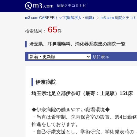
病院クチコミナビ
m3.com CAREERトップ(医師求人・転職)
m3.com 病院クチコ
65
検索結果：
件
埼玉県、耳鼻咽喉科、消化器系疾患の病院一覧
順に表示
伊奈病院
埼玉県北足立郡伊奈町（最寄：上尾駅）151床
◆伊奈病院の働きやすい職場環境◆
・当直は希望制、院内保育室の設置、週4日勤
推進をしております。
・自己研鑽支援とし、学術研究、学術発表時の..