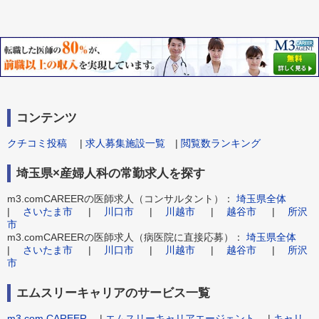
コンテンツ
クチコミ投稿
|
求人募集施設一覧
|
閲覧数ランキング
埼玉県×産婦人科の常勤求人を探す
m3.comCAREERの医師求人（コンサルタント）：
埼玉県全体
|
さいたま市
|
川口市
|
川越市
|
越谷市
|
所沢
市
m3.comCAREERの医師求人（病医院に直接応募）：
埼玉県全体
|
さいたま市
|
川口市
|
川越市
|
越谷市
|
所沢
市
エムスリーキャリアのサービス一覧
m3.com CAREER
|
エムスリーキャリアエージェント
|
キャリ