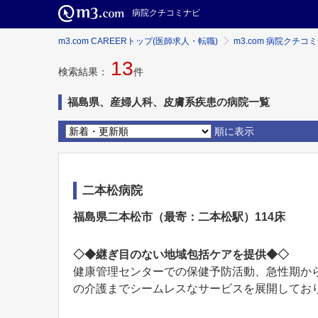
病院クチコミナビ
m3.com CAREERトップ(医師求人・転職)
m3.com 病院クチコ
13
検索結果：
件
福島県、産婦人科、皮膚系疾患の病院一覧
順に表示
二本松病院
福島県二本松市（最寄：二本松駅）114床
◇◆継ぎ目のない地域包括ケアを提供◆◇
健康管理センターでの保健予防活動、急性期か
の介護までシームレスなサービスを展開しておりま