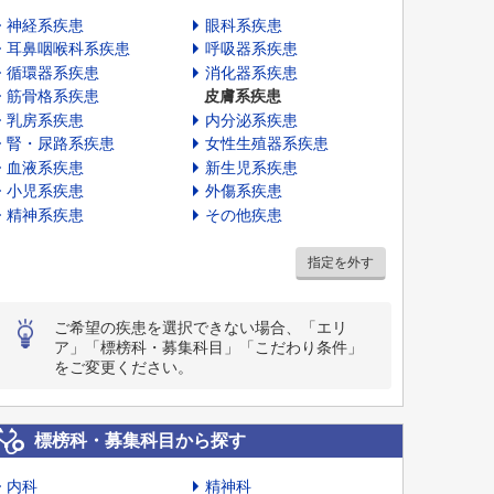
神経系疾患
眼科系疾患
耳鼻咽喉科系疾患
呼吸器系疾患
循環器系疾患
消化器系疾患
筋骨格系疾患
皮膚系疾患
乳房系疾患
内分泌系疾患
腎・尿路系疾患
女性生殖器系疾患
血液系疾患
新生児系疾患
小児系疾患
外傷系疾患
精神系疾患
その他疾患
指定を外す
ご希望の疾患を選択できない場合、「エリ
ア」「標榜科・募集科目」「こだわり条件」
をご変更ください。
標榜科・募集科目から探す
内科
精神科