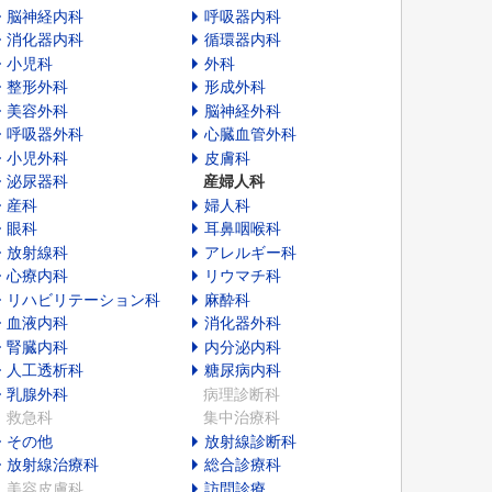
脳神経内科
呼吸器内科
消化器内科
循環器内科
小児科
外科
整形外科
形成外科
美容外科
脳神経外科
呼吸器外科
心臓血管外科
小児外科
皮膚科
泌尿器科
産婦人科
産科
婦人科
眼科
耳鼻咽喉科
放射線科
アレルギー科
心療内科
リウマチ科
リハビリテーション科
麻酔科
血液内科
消化器外科
腎臓内科
内分泌内科
人工透析科
糖尿病内科
乳腺外科
病理診断科
救急科
集中治療科
その他
放射線診断科
放射線治療科
総合診療科
美容皮膚科
訪問診療