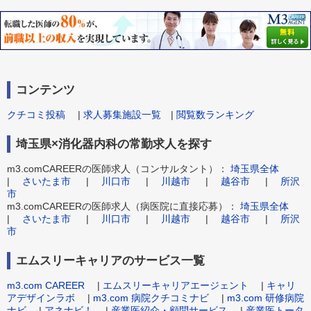
コンテンツ
クチコミ投稿
|
求人募集施設一覧
|
閲覧数ランキング
埼玉県×消化器内科の常勤求人を探す
m3.comCAREERの医師求人（コンサルタント）：
埼玉県全体
|
さいたま市
|
川口市
|
川越市
|
越谷市
|
所沢
市
m3.comCAREERの医師求人（病医院に直接応募）：
埼玉県全体
|
さいたま市
|
川口市
|
川越市
|
越谷市
|
所沢
市
エムスリーキャリアのサービス一覧
m3.com CAREER
|
エムスリーキャリアエージェント
|
キャリ
アデザインラボ
|
m3.com 病院クチコミナビ
|
m3.com 研修病院
ナビ
|
アネナビ！
|
産業医紹介・顧問サービス
|
産業医トータ