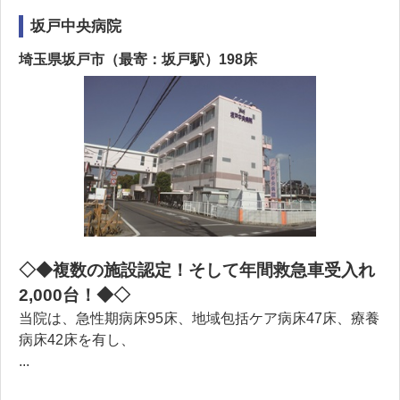
坂戸中央病院
埼玉県坂戸市（最寄：坂戸駅）198床
◇◆複数の施設認定！そして年間救急車受入れ
2,000台！◆◇
当院は、急性期病床95床、地域包括ケア病床47床、療養
病床42床を有し、
...