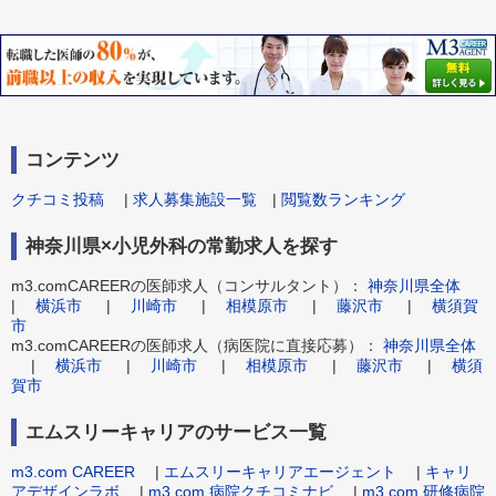
コンテンツ
クチコミ投稿
|
求人募集施設一覧
|
閲覧数ランキング
神奈川県×小児外科の常勤求人を探す
m3.comCAREERの医師求人（コンサルタント）：
神奈川県全体
|
横浜市
|
川崎市
|
相模原市
|
藤沢市
|
横須賀
市
m3.comCAREERの医師求人（病医院に直接応募）：
神奈川県全体
|
横浜市
|
川崎市
|
相模原市
|
藤沢市
|
横須
賀市
エムスリーキャリアのサービス一覧
m3.com CAREER
|
エムスリーキャリアエージェント
|
キャリ
アデザインラボ
|
m3.com 病院クチコミナビ
|
m3.com 研修病院