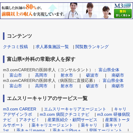
コンテンツ
クチコミ投稿
|
求人募集施設一覧
|
閲覧数ランキング
富山県×外科の常勤求人を探す
m3.comCAREERの医師求人（コンサルタント）：
富山県全体
|
富山市
|
高岡市
|
射水市
|
砺波市
|
南砺市
m3.comCAREERの医師求人（病医院に直接応募）：
富山県全体
|
富山市
|
高岡市
|
射水市
|
砺波市
|
南砺市
エムスリーキャリアのサービス一覧
m3.com CAREER
|
エムスリーキャリアエージェント
|
キャリ
アデザインラボ
|
m3.com 病院クチコミナビ
|
m3.com 研修病院
ナビ
|
アネナビ！
|
産業医紹介・顧問サービス
|
産業医トータ
ルサポート
|
薬キャリエージェント
|
薬キャリ
|
薬キャリ
1st
|
薬キャリmama
|
薬キャリPlus＋
|
登販エージェント
|