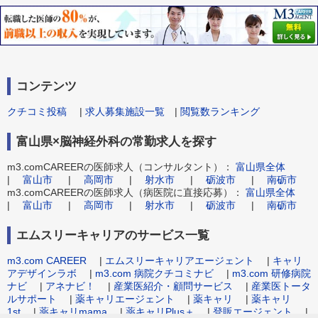
コンテンツ
クチコミ投稿
|
求人募集施設一覧
|
閲覧数ランキング
富山県×脳神経外科の常勤求人を探す
m3.comCAREERの医師求人（コンサルタント）：
富山県全体
|
富山市
|
高岡市
|
射水市
|
砺波市
|
南砺市
m3.comCAREERの医師求人（病医院に直接応募）：
富山県全体
|
富山市
|
高岡市
|
射水市
|
砺波市
|
南砺市
エムスリーキャリアのサービス一覧
m3.com CAREER
|
エムスリーキャリアエージェント
|
キャリ
アデザインラボ
|
m3.com 病院クチコミナビ
|
m3.com 研修病院
ナビ
|
アネナビ！
|
産業医紹介・顧問サービス
|
産業医トータ
ルサポート
|
薬キャリエージェント
|
薬キャリ
|
薬キャリ
1st
|
薬キャリmama
|
薬キャリPlus＋
|
登販エージェント
|