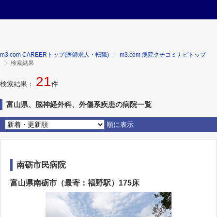
m3.com CAREERトップ(医師求人・転職)
m3.com 病院クチコミナビトップ
検索結果
21
検索結果：
件
富山県、脳神経外科、外傷系疾患の病院一覧
順に表示
南砺市民病院
富山県南砺市（最寄：福野駅）175床