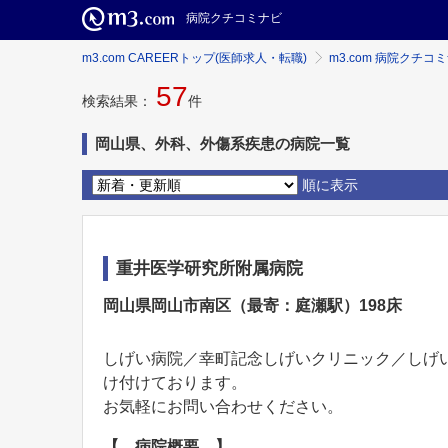
病院クチコミナビ
m3.com CAREERトップ(医師求人・転職)
m3.com 病院クチコ
57
検索結果：
件
岡山県、外科、外傷系疾患の病院一覧
順に表示
重井医学研究所附属病院
岡山県岡山市南区（最寄：庭瀬駅）198床
しげい病院／幸町記念しげいクリニック／しげ
け付けております。
お気軽にお問い合わせください。
【 病院概要 】