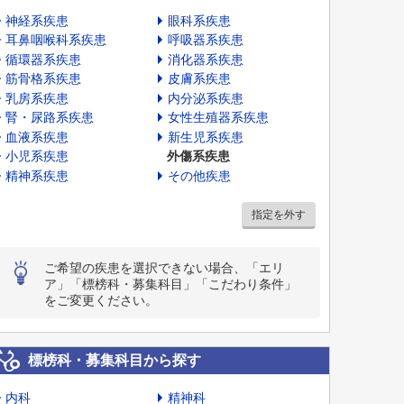
神経系疾患
眼科系疾患
耳鼻咽喉科系疾患
呼吸器系疾患
循環器系疾患
消化器系疾患
筋骨格系疾患
皮膚系疾患
乳房系疾患
内分泌系疾患
腎・尿路系疾患
女性生殖器系疾患
血液系疾患
新生児系疾患
小児系疾患
外傷系疾患
精神系疾患
その他疾患
指定を外す
ご希望の疾患を選択できない場合、「エリ
ア」「標榜科・募集科目」「こだわり条件」
をご変更ください。
標榜科・募集科目から探す
内科
精神科