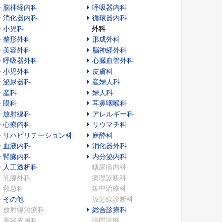
脳神経内科
呼吸器内科
消化器内科
循環器内科
小児科
外科
整形外科
形成外科
美容外科
脳神経外科
呼吸器外科
心臓血管外科
小児外科
皮膚科
泌尿器科
産婦人科
産科
婦人科
眼科
耳鼻咽喉科
放射線科
アレルギー科
心療内科
リウマチ科
リハビリテーション科
麻酔科
血液内科
消化器外科
腎臓内科
内分泌内科
人工透析科
糖尿病内科
乳腺外科
病理診断科
救急科
集中治療科
その他
放射線診断科
放射線治療科
総合診療科
美容皮膚科
訪問診療