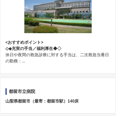
<おすすめポイント>
◇◆充実の手当／福利厚生◆◇
休日や夜間の救急診療に対する手当は、二次救急当番日
の勤務：...
都留市立病院
山梨県都留市（最寄：都留市駅）140床