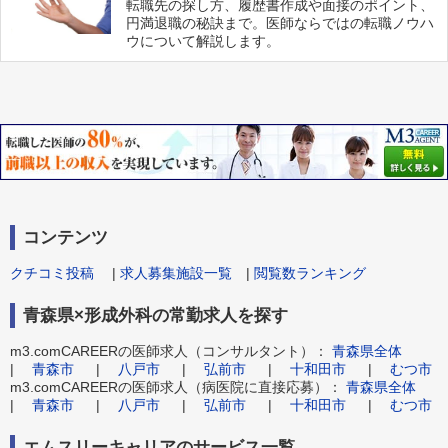
転職先の探し方、履歴書作成や面接のポイント、
円満退職の秘訣まで。医師ならではの転職ノウハ
ウについて解説します。
コンテンツ
クチコミ投稿
|
求人募集施設一覧
|
閲覧数ランキング
青森県×形成外科の常勤求人を探す
m3.comCAREERの医師求人（コンサルタント）：
青森県全体
|
青森市
|
八戸市
|
弘前市
|
十和田市
|
むつ市
m3.comCAREERの医師求人（病医院に直接応募）：
青森県全体
|
青森市
|
八戸市
|
弘前市
|
十和田市
|
むつ市
エムスリーキャリアのサービス一覧