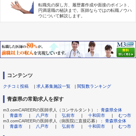
転職先の探し方、履歴書作成や面接のポイント、
円満退職の秘訣まで。医師ならではの転職ノウハ
ウについて解説します。
コンテンツ
クチコミ投稿
|
求人募集施設一覧
|
閲覧数ランキング
青森県の常勤求人を探す
m3.comCAREERの医師求人（コンサルタント）：
青森県全体
|
青森市
|
八戸市
|
弘前市
|
十和田市
|
むつ市
m3.comCAREERの医師求人（病医院に直接応募）：
青森県全体
|
青森市
|
八戸市
|
弘前市
|
十和田市
|
むつ市