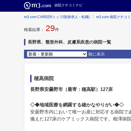
病院クチコミナビ
m3.com CAREERトップ(医師求人・転職)
m3.com 病院クチコ
29
検索結果：
件
長野県、整形外科、皮膚系疾患の病院一覧
順に表示
穂高病院
長野県安曇野市（最寄：穂高駅）127床
◇◆地域医療を網羅する確かなやりがい◆◇
安曇野市内において唯一お産に対応する病院で
備えた127床のケアミックス病院です。相澤病院.