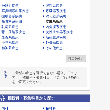
神経系疾患
眼科系疾患
耳鼻咽喉科系疾患
呼吸器系疾患
循環器系疾患
消化器系疾患
筋骨格系疾患
皮膚系疾患
乳房系疾患
内分泌系疾患
腎・尿路系疾患
女性生殖器系疾患
血液系疾患
新生児系疾患
小児系疾患
外傷系疾患
精神系疾患
その他疾患
指定を外す
ご希望の疾患を選択できない場合、「エリ
ア」「標榜科・募集科目」「こだわり条件」
をご変更ください。
標榜科・募集科目から探す
内科
精神科