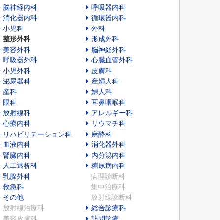
脳神経内科
呼吸器内科
消化器内科
循環器内科
小児科
外科
整形外科
形成外科
美容外科
脳神経外科
呼吸器外科
心臓血管外科
小児外科
皮膚科
泌尿器科
産婦人科
産科
婦人科
眼科
耳鼻咽喉科
放射線科
アレルギー科
心療内科
リウマチ科
リハビリテーション科
麻酔科
血液内科
消化器外科
腎臓内科
内分泌内科
人工透析科
糖尿病内科
乳腺外科
病理診断科
救急科
集中治療科
その他
放射線診断科
放射線治療科
総合診療科
美容皮膚科
訪問診療