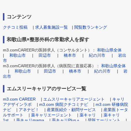
コンテンツ
クチコミ投稿
|
求人募集施設一覧
|
閲覧数ランキング
和歌山県×整形外科の常勤求人を探す
m3.comCAREERの医師求人（コンサルタント）：
和歌山県全体
|
和歌山市
|
田辺市
|
橋本市
|
紀の川市
|
岩出
市
m3.comCAREERの医師求人（病医院に直接応募）：
和歌山県全体
|
和歌山市
|
田辺市
|
橋本市
|
紀の川市
|
岩
出市
エムスリーキャリアのサービス一覧
m3.com CAREER
|
エムスリーキャリアエージェント
|
キャリ
アデザインラボ
|
m3.com 病院クチコミナビ
|
m3.com 研修病院
ナビ
|
アネナビ！
|
産業医紹介・顧問サービス
|
産業医トータ
ルサポート
|
薬キャリエージェント
|
薬キャリ
|
薬キャリ
1st
|
薬キャリmama
|
薬キャリPlus＋
|
登販エージェント
|
病院事務職求人.com