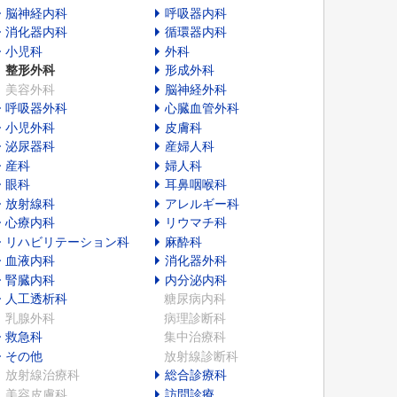
脳神経内科
呼吸器内科
消化器内科
循環器内科
小児科
外科
整形外科
形成外科
美容外科
脳神経外科
呼吸器外科
心臓血管外科
小児外科
皮膚科
泌尿器科
産婦人科
産科
婦人科
眼科
耳鼻咽喉科
放射線科
アレルギー科
心療内科
リウマチ科
リハビリテーション科
麻酔科
血液内科
消化器外科
腎臓内科
内分泌内科
人工透析科
糖尿病内科
乳腺外科
病理診断科
救急科
集中治療科
その他
放射線診断科
放射線治療科
総合診療科
美容皮膚科
訪問診療