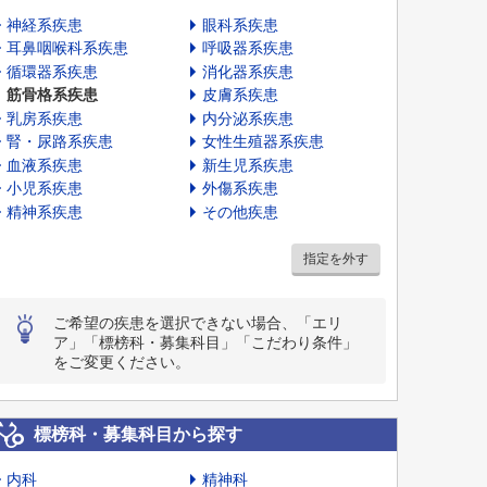
神経系疾患
眼科系疾患
耳鼻咽喉科系疾患
呼吸器系疾患
循環器系疾患
消化器系疾患
筋骨格系疾患
皮膚系疾患
乳房系疾患
内分泌系疾患
腎・尿路系疾患
女性生殖器系疾患
血液系疾患
新生児系疾患
小児系疾患
外傷系疾患
精神系疾患
その他疾患
指定を外す
ご希望の疾患を選択できない場合、「エリ
ア」「標榜科・募集科目」「こだわり条件」
をご変更ください。
標榜科・募集科目から探す
内科
精神科