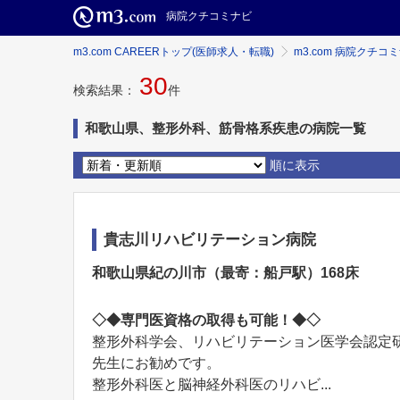
病院クチコミナビ
m3.com CAREERトップ(医師求人・転職)
m3.com 病院クチコ
30
検索結果：
件
和歌山県、整形外科、筋骨格系疾患の病院一覧
順に表示
貴志川リハビリテーション病院
和歌山県紀の川市（最寄：船戸駅）168床
◇◆専門医資格の取得も可能！◆◇
整形外科学会、リハビリテーション医学会認定
先生にお勧めです。
整形外科医と脳神経外科医のリハビ...