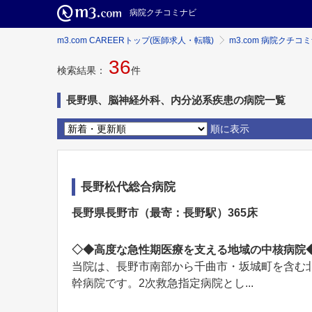
病院クチコミナビ
m3.com CAREERトップ(医師求人・転職)
m3.com 病院クチコ
36
検索結果：
件
長野県、脳神経外科、内分泌系疾患の病院一覧
順に表示
長野松代総合病院
長野県長野市（最寄：長野駅）365床
◇◆高度な急性期医療を支える地域の中核病院
当院は、長野市南部から千曲市・坂城町を含む北信
幹病院です。2次救急指定病院とし...