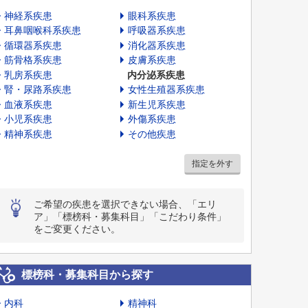
神経系疾患
眼科系疾患
耳鼻咽喉科系疾患
呼吸器系疾患
循環器系疾患
消化器系疾患
筋骨格系疾患
皮膚系疾患
乳房系疾患
内分泌系疾患
腎・尿路系疾患
女性生殖器系疾患
血液系疾患
新生児系疾患
小児系疾患
外傷系疾患
精神系疾患
その他疾患
指定を外す
ご希望の疾患を選択できない場合、「エリ
ア」「標榜科・募集科目」「こだわり条件」
をご変更ください。
標榜科・募集科目から探す
内科
精神科