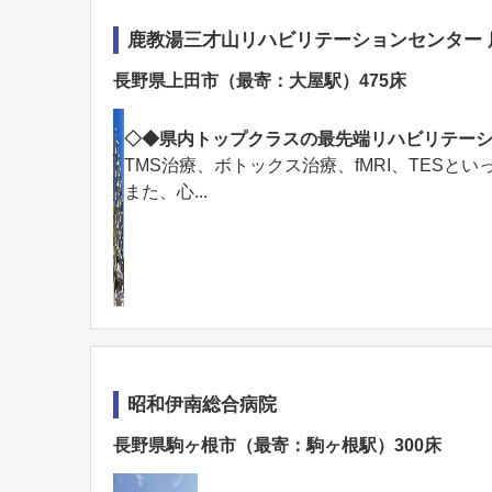
鹿教湯三才山リハビリテーションセンター 
長野県上田市（最寄：大屋駅）475床
◇◆県内トップクラスの最先端リハビリテー
TMS治療、ボトックス治療、fMRI、TES
また、心...
昭和伊南総合病院
長野県駒ヶ根市（最寄：駒ヶ根駅）300床