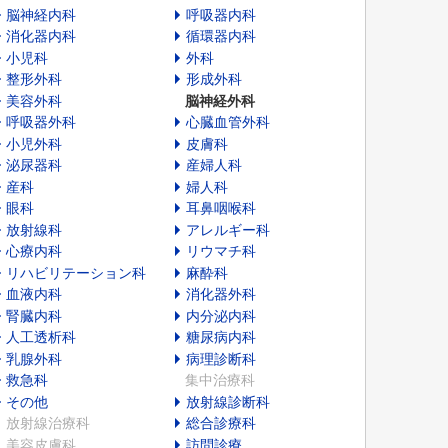
脳神経内科
呼吸器内科
消化器内科
循環器内科
小児科
外科
整形外科
形成外科
美容外科
脳神経外科
呼吸器外科
心臓血管外科
小児外科
皮膚科
泌尿器科
産婦人科
産科
婦人科
眼科
耳鼻咽喉科
放射線科
アレルギー科
心療内科
リウマチ科
リハビリテーション科
麻酔科
血液内科
消化器外科
腎臓内科
内分泌内科
人工透析科
糖尿病内科
乳腺外科
病理診断科
救急科
集中治療科
その他
放射線診断科
放射線治療科
総合診療科
美容皮膚科
訪問診療