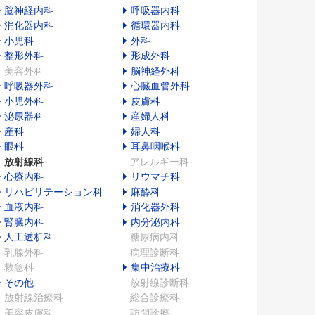
脳神経内科
呼吸器内科
消化器内科
循環器内科
小児科
外科
整形外科
形成外科
美容外科
脳神経外科
呼吸器外科
心臓血管外科
小児外科
皮膚科
泌尿器科
産婦人科
産科
婦人科
眼科
耳鼻咽喉科
放射線科
アレルギー科
心療内科
リウマチ科
リハビリテーション科
麻酔科
血液内科
消化器外科
腎臓内科
内分泌内科
人工透析科
糖尿病内科
乳腺外科
病理診断科
救急科
集中治療科
その他
放射線診断科
放射線治療科
総合診療科
美容皮膚科
訪問診療