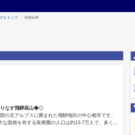
ミナビトップ
検索結果
織りなす飛騨高山◆◇
間部の北アルプスに囲まれた飛騨地区の中心都市です。
な面積を有する医療圏の人口は約13.7万人で、多く...