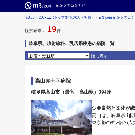
病院クチコミナビ
m3.com CAREERトップ(医師求人・転職)
m3.com 病院クチコ
19
検索結果：
件
岐阜県、放射線科、乳房系疾患の病院一覧
順に表示
高山赤十字病院
岐阜県高山市（最寄：高山駅）394床
◇◆自然と文化が
高山は、岐阜県山
東京都の約2倍の広大