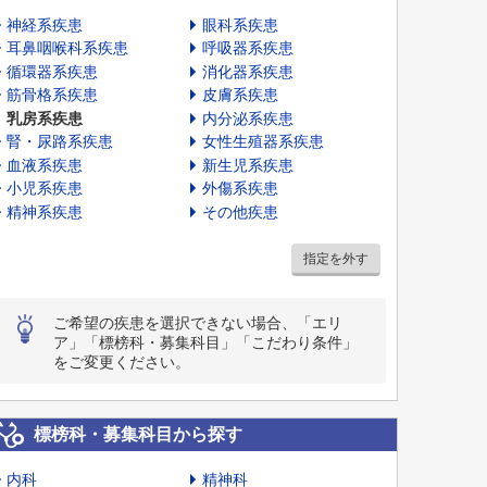
神経系疾患
眼科系疾患
耳鼻咽喉科系疾患
呼吸器系疾患
循環器系疾患
消化器系疾患
筋骨格系疾患
皮膚系疾患
乳房系疾患
内分泌系疾患
腎・尿路系疾患
女性生殖器系疾患
血液系疾患
新生児系疾患
小児系疾患
外傷系疾患
精神系疾患
その他疾患
指定を外す
ご希望の疾患を選択できない場合、「エリ
ア」「標榜科・募集科目」「こだわり条件」
をご変更ください。
標榜科・募集科目から探す
内科
精神科