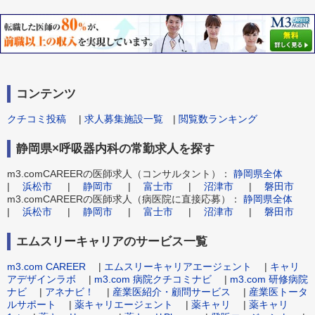
コンテンツ
クチコミ投稿
|
求人募集施設一覧
|
閲覧数ランキング
静岡県×呼吸器内科の常勤求人を探す
m3.comCAREERの医師求人（コンサルタント）：
静岡県全体
|
浜松市
|
静岡市
|
富士市
|
沼津市
|
磐田市
m3.comCAREERの医師求人（病医院に直接応募）：
静岡県全体
|
浜松市
|
静岡市
|
富士市
|
沼津市
|
磐田市
エムスリーキャリアのサービス一覧
m3.com CAREER
|
エムスリーキャリアエージェント
|
キャリ
アデザインラボ
|
m3.com 病院クチコミナビ
|
m3.com 研修病院
ナビ
|
アネナビ！
|
産業医紹介・顧問サービス
|
産業医トータ
ルサポート
|
薬キャリエージェント
|
薬キャリ
|
薬キャリ