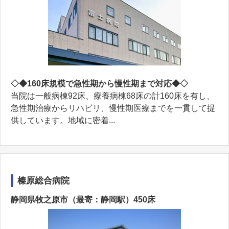
◇◆160床規模で急性期から慢性期まで対応◆◇
当院は一般病棟92床、療養病棟68床の計160床を有し、
急性期治療からリハビリ、慢性期医療までを一貫して提
供しています。地域に密着...
榛原総合病院
静岡県牧之原市（最寄：静岡駅）450床