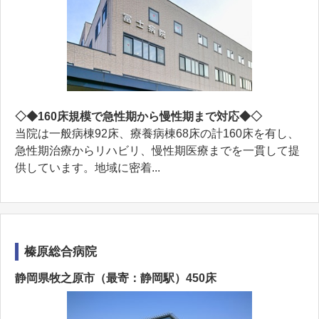
◇◆160床規模で急性期から慢性期まで対応◆◇
当院は一般病棟92床、療養病棟68床の計160床を有し、
急性期治療からリハビリ、慢性期医療までを一貫して提
供しています。地域に密着...
榛原総合病院
静岡県牧之原市（最寄：静岡駅）450床