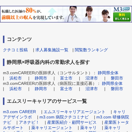
コンテンツ
クチコミ投稿
|
求人募集施設一覧
|
閲覧数ランキング
静岡県×呼吸器内科の常勤求人を探す
m3.comCAREERの医師求人（コンサルタント）：
静岡県全体
|
浜松市
|
静岡市
|
富士市
|
沼津市
|
磐田市
m3.comCAREERの医師求人（病医院に直接応募）：
静岡県全体
|
浜松市
|
静岡市
|
富士市
|
沼津市
|
磐田市
エムスリーキャリアのサービス一覧
m3.com CAREER
|
エムスリーキャリアエージェント
|
キャリ
アデザインラボ
|
m3.com 病院クチコミナビ
|
m3.com 研修病院
ナビ
|
アネナビ！
|
産業医紹介・顧問サービス
|
産業医トータ
ルサポート
|
薬キャリエージェント
|
薬キャリ
|
薬キャリ