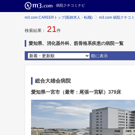
病院クチコミナビ
m3.com CAREERトップ(医師求人・転職)
m3.com 病院クチコ
21
検索結果：
件
愛知県、消化器外科、筋骨格系疾患の病院一覧
順に表示
総合大雄会病院
愛知県一宮市（最寄：尾張一宮駅）379床