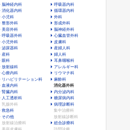
脳神経内科
呼吸器内科
消化器内科
循環器内科
小児科
外科
整形外科
形成外科
美容外科
脳神経外科
呼吸器外科
心臓血管外科
小児外科
皮膚科
泌尿器科
産婦人科
産科
婦人科
眼科
耳鼻咽喉科
放射線科
アレルギー科
心療内科
リウマチ科
リハビリテーション科
麻酔科
血液内科
消化器外科
腎臓内科
内分泌内科
人工透析科
糖尿病内科
乳腺外科
病理診断科
救急科
集中治療科
その他
放射線診断科
放射線治療科
総合診療科
美容皮膚科
訪問診療