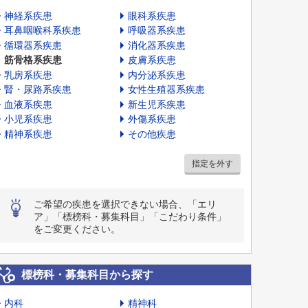
神経系疾患
眼科系疾患
耳鼻咽喉科系疾患
呼吸器系疾患
循環器系疾患
消化器系疾患
筋骨格系疾患
皮膚系疾患
乳房系疾患
内分泌系疾患
腎・尿路系疾患
女性生殖器系疾患
血液系疾患
新生児系疾患
小児系疾患
外傷系疾患
精神系疾患
その他疾患
指定を外す
ご希望の疾患を選択できない場合、「エリ
ア」「標榜科・募集科目」「こだわり条件」
をご変更ください。
標榜科・募集科目から探す
内科
精神科