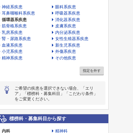
神経系疾患
眼科系疾患
耳鼻咽喉科系疾患
呼吸器系疾患
循環器系疾患
消化器系疾患
筋骨格系疾患
皮膚系疾患
乳房系疾患
内分泌系疾患
腎・尿路系疾患
女性生殖器系疾患
血液系疾患
新生児系疾患
小児系疾患
外傷系疾患
精神系疾患
その他疾患
指定を外す
ご希望の疾患を選択できない場合、「エリ
ア」「標榜科・募集科目」「こだわり条件」
をご変更ください。
標榜科・募集科目から探す
内科
精神科