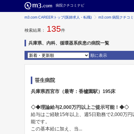
病院クチコミナビ
m3.com CAREERトップ(医師求人・転職)
m3.com 病院クチコ
135
検索結果：
件
兵庫県、内科、循環器系疾患の病院一覧
順に表示
笹生病院
兵庫県西宮市（最寄：香櫨園駅）195床
◇◆理論給与2,000万円以上ご提示可能！◆◇
給与はご経験15年以上、週5日勤務で2,000
能です。
この基本給に加え、当...