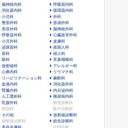
脳神経内科
呼吸器内科
消化器内科
循環器内科
小児科
外科
整形外科
形成外科
美容外科
脳神経外科
呼吸器外科
心臓血管外科
小児外科
皮膚科
泌尿器科
産婦人科
産科
婦人科
眼科
耳鼻咽喉科
放射線科
アレルギー科
心療内科
リウマチ科
リハビリテーション科
麻酔科
血液内科
消化器外科
腎臓内科
内分泌内科
人工透析科
糖尿病内科
乳腺外科
病理診断科
救急科
集中治療科
その他
放射線診断科
放射線治療科
総合診療科
美容皮膚科
訪問診療