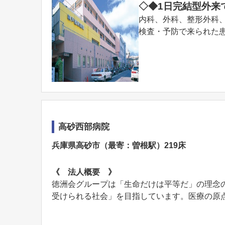
◇◆1日完結型外来
内科、外科、整形外科
検査・予防で来られた患者
高砂西部病院
兵庫県高砂市（最寄：曽根駅）219床
《 法人概要 》
徳洲会グループは「生命だけは平等だ」の理念
受けられる社会」を目指しています。医療の原点