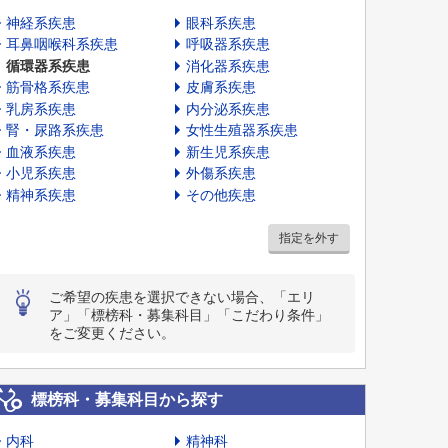
神経系疾患
眼科系疾患
耳鼻咽喉科系疾患
呼吸器系疾患
循環器系疾患
消化器系疾患
筋骨格系疾患
皮膚系疾患
乳房系疾患
内分泌系疾患
腎・尿路系疾患
女性生殖器系疾患
血液系疾患
新生児系疾患
小児系疾患
外傷系疾患
精神系疾患
その他疾患
指定を外す
ご希望の疾患を選択できない場合、「エリ
ア」「標榜科・募集科目」「こだわり条件」
をご変更ください。
標榜科・募集科目から探す
内科
精神科