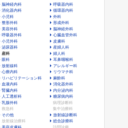
脳神経内科
呼吸器内科
消化器内科
循環器内科
小児科
外科
整形外科
形成外科
美容外科
脳神経外科
呼吸器外科
心臓血管外科
小児外科
皮膚科
泌尿器科
産婦人科
産科
婦人科
眼科
耳鼻咽喉科
放射線科
アレルギー科
心療内科
リウマチ科
リハビリテーション科
麻酔科
血液内科
消化器外科
腎臓内科
内分泌内科
人工透析科
糖尿病内科
乳腺外科
病理診断科
救急科
集中治療科
その他
放射線診断科
放射線治療科
総合診療科
美容皮膚科
訪問診療