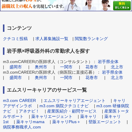
コンテンツ
クチコミ投稿
|
求人募集施設一覧
|
閲覧数ランキング
岩手県×呼吸器外科の常勤求人を探す
m3.comCAREERの医師求人（コンサルタント）：
岩手県全体
|
盛岡市
|
奥州市
|
一関市
|
花巻市
|
北上市
m3.comCAREERの医師求人（病医院に直接応募）：
岩手県全体
|
盛岡市
|
奥州市
|
一関市
|
花巻市
|
北上市
エムスリーキャリアのサービス一覧
m3.com CAREER
|
エムスリーキャリアエージェント
|
キャリ
アデザインラボ
|
m3.com 病院クチコミナビ
|
m3.com 研修病院
ナビ
|
アネナビ！
|
産業医紹介・顧問サービス
|
産業医トータ
ルサポート
|
薬キャリエージェント
|
薬キャリ
|
薬キャリ
1st
|
薬キャリmama
|
薬キャリPlus＋
|
登販エージェント
|
病院事務職求人.com