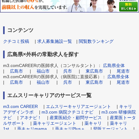
コンテンツ
クチコミ投稿
|
求人募集施設一覧
|
閲覧数ランキング
広島県×外科の常勤求人を探す
m3.comCAREERの医師求人（コンサルタント）：
広島県全体
|
広島市
|
福山市
|
呉市
|
東広島市
|
尾道市
m3.comCAREERの医師求人（病医院に直接応募）：
広島県全体
|
広島市
|
福山市
|
呉市
|
東広島市
|
尾道市
エムスリーキャリアのサービス一覧
m3.com CAREER
|
エムスリーキャリアエージェント
|
キャリ
アデザインラボ
|
m3.com 病院クチコミナビ
|
m3.com 研修病院
ナビ
|
アネナビ！
|
産業医紹介・顧問サービス
|
産業医トータ
ルサポート
|
薬キャリエージェント
|
薬キャリ
|
薬キャリ
1st
|
薬キャリmama
|
薬キャリPlus＋
|
登販エージェント
|
病院事務職求人.com