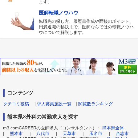
ます。
医師転職ノウハウ
転職先の探し方、履歴書作成や面接のポイント、
円満退職の秘訣まで。医師ならではの転職ノウハ
ウについて解説します。
コンテンツ
クチコミ投稿
|
求人募集施設一覧
|
閲覧数ランキング
熊本県×外科の常勤求人を探す
m3.comCAREERの医師求人（コンサルタント）：
熊本県全体
|
熊本市
|
八代市
|
天草市
|
玉名市
|
合志市