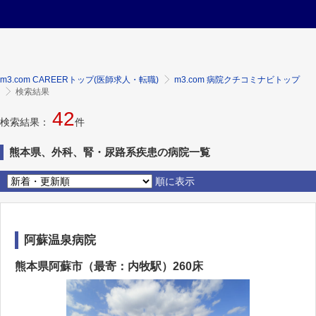
m3.com CAREERトップ(医師求人・転職)
m3.com 病院クチコミナビトップ
検索結果
42
検索結果：
件
熊本県、外科、腎・尿路系疾患の病院一覧
順に表示
阿蘇温泉病院
熊本県阿蘇市（最寄：内牧駅）260床