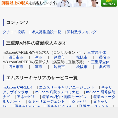
コンテンツ
クチコミ投稿
|
求人募集施設一覧
|
閲覧数ランキング
三重県×外科の常勤求人を探す
m3.comCAREERの医師求人（コンサルタント）：
三重県全体
|
四日市市
|
津市
|
鈴鹿市
|
松阪市
|
桑名市
m3.comCAREERの医師求人（病医院に直接応募）：
三重県全体
|
四日市市
|
津市
|
鈴鹿市
|
松阪市
|
桑名市
エムスリーキャリアのサービス一覧
m3.com CAREER
|
エムスリーキャリアエージェント
|
キャリ
アデザインラボ
|
m3.com 病院クチコミナビ
|
m3.com 研修病院
ナビ
|
アネナビ！
|
産業医紹介・顧問サービス
|
産業医トータ
ルサポート
|
薬キャリエージェント
|
薬キャリ
|
薬キャリ
1st
|
薬キャリmama
|
薬キャリPlus＋
|
登販エージェント
|
病院事務職求人.com