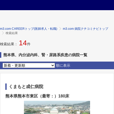
m3.com CAREERトップ(医師求人・転職)
m3.com 病院クチコミナビトップ
検索結果
14
検索結果：
件
熊本県、内分泌内科、腎・尿路系疾患の病院一覧
順に表示
くまもと成仁病院
熊本県熊本市東区（最寄：）180床