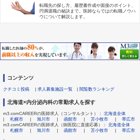
転職先の探し方、履歴書作成や面接のポイント、
円満退職の秘訣まで。医師ならではの転職ノウハ
ウについて解説します。
コンテンツ
クチコミ投稿
|
求人募集施設一覧
|
閲覧数ランキング
北海道×内分泌内科の常勤求人を探す
m3.comCAREERの医師求人（コンサルタント）：
北海道全体
|
札幌市
|
旭川市
|
函館市
|
苫小牧市
|
帯広市
m3.comCAREERの医師求人（病医院に直接応募）：
北海道全体
|
札幌市
|
旭川市
|
函館市
|
苫小牧市
|
帯広市