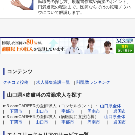
転職先の探し方、履歴書作成や面接のポイント、
円満退職の秘訣まで。医師ならではの転職ノウハ
ウについて解説します。
コンテンツ
クチコミ投稿
|
求人募集施設一覧
|
閲覧数ランキング
山口県×皮膚科の常勤求人を探す
m3.comCAREERの医師求人（コンサルタント）：
山口県全体
|
下関市
|
山口市
|
宇部市
|
周南市
|
岩国市
m3.comCAREERの医師求人（病医院に直接応募）：
山口県全体
|
下関市
|
山口市
|
宇部市
|
周南市
|
岩国市
エムスリーキャリアのサービス一覧