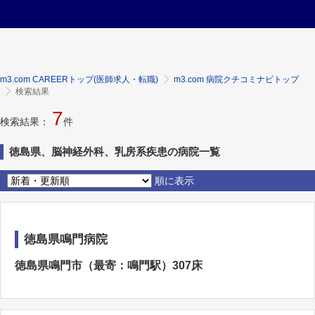
m3.com CAREERトップ(医師求人・転職)
m3.com 病院クチコミナビトップ
検索結果
7
検索結果：
件
徳島県、脳神経外科、乳房系疾患の病院一覧
順に表示
徳島県鳴門病院
徳島県鳴門市（最寄：鳴門駅）307床