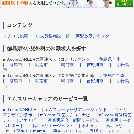
コンテンツ
クチコミ投稿
|
求人募集施設一覧
|
閲覧数ランキング
徳島県×小児外科の常勤求人を探す
m3.comCAREERの医師求人（コンサルタント）：
徳島県全体
|
徳島市
|
阿南市
|
鳴門市
|
吉野川市
|
小松島
市
m3.comCAREERの医師求人（病医院に直接応募）：
徳島県全体
|
徳島市
|
阿南市
|
鳴門市
|
吉野川市
|
小松島
市
エムスリーキャリアのサービス一覧
m3.com CAREER
|
エムスリーキャリアエージェント
|
キャリ
アデザインラボ
|
m3.com 病院クチコミナビ
|
m3.com 研修病院
ナビ
|
アネナビ！
|
産業医紹介・顧問サービス
|
産業医トータ
ルサポート
|
薬キャリエージェント
|
薬キャリ
|
薬キャリ
1st
|
薬キャリmama
|
薬キャリPlus＋
|
登販エージェント
|