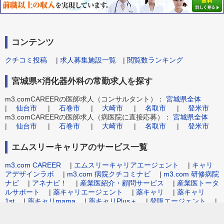
コンテンツ
クチコミ投稿
|
求人募集施設一覧
|
閲覧数ランキング
宮城県×消化器外科の常勤求人を探す
m3.comCAREERの医師求人（コンサルタント）：
宮城県全体
|
仙台市
|
石巻市
|
大崎市
|
名取市
|
登米市
m3.comCAREERの医師求人（病医院に直接応募）：
宮城県全体
|
仙台市
|
石巻市
|
大崎市
|
名取市
|
登米市
エムスリーキャリアのサービス一覧
m3.com CAREER
|
エムスリーキャリアエージェント
|
キャリ
アデザインラボ
|
m3.com 病院クチコミナビ
|
m3.com 研修病院
ナビ
|
アネナビ！
|
産業医紹介・顧問サービス
|
産業医トータ
ルサポート
|
薬キャリエージェント
|
薬キャリ
|
薬キャリ
1st
|
薬キャリmama
|
薬キャリPlus＋
|
登販エージェント
|
病院事務職求人.com