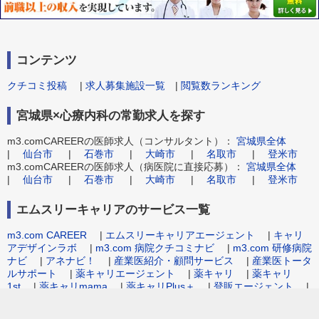
コンテンツ
クチコミ投稿
|
求人募集施設一覧
|
閲覧数ランキング
宮城県×心療内科の常勤求人を探す
m3.comCAREERの医師求人（コンサルタント）：
宮城県全体
|
仙台市
|
石巻市
|
大崎市
|
名取市
|
登米市
m3.comCAREERの医師求人（病医院に直接応募）：
宮城県全体
|
仙台市
|
石巻市
|
大崎市
|
名取市
|
登米市
エムスリーキャリアのサービス一覧
m3.com CAREER
|
エムスリーキャリアエージェント
|
キャリ
アデザインラボ
|
m3.com 病院クチコミナビ
|
m3.com 研修病院
ナビ
|
アネナビ！
|
産業医紹介・顧問サービス
|
産業医トータ
ルサポート
|
薬キャリエージェント
|
薬キャリ
|
薬キャリ
1st
|
薬キャリmama
|
薬キャリPlus＋
|
登販エージェント
|
病院事務職求人.com