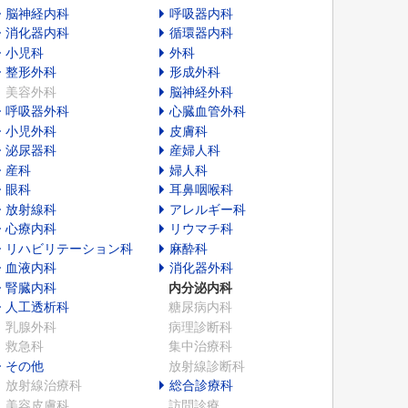
脳神経内科
呼吸器内科
消化器内科
循環器内科
小児科
外科
整形外科
形成外科
美容外科
脳神経外科
呼吸器外科
心臓血管外科
小児外科
皮膚科
泌尿器科
産婦人科
産科
婦人科
眼科
耳鼻咽喉科
放射線科
アレルギー科
心療内科
リウマチ科
リハビリテーション科
麻酔科
血液内科
消化器外科
腎臓内科
内分泌内科
人工透析科
糖尿病内科
乳腺外科
病理診断科
救急科
集中治療科
その他
放射線診断科
放射線治療科
総合診療科
美容皮膚科
訪問診療