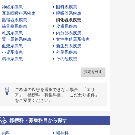
神経系疾患
眼科系疾患
耳鼻咽喉科系疾患
呼吸器系疾患
循環器系疾患
消化器系疾患
筋骨格系疾患
皮膚系疾患
乳房系疾患
内分泌系疾患
腎・尿路系疾患
女性生殖器系疾患
血液系疾患
新生児系疾患
小児系疾患
外傷系疾患
精神系疾患
その他疾患
指定を外す
ご希望の疾患を選択できない場合、「エリ
ア」「標榜科・募集科目」「こだわり条件」
をご変更ください。
標榜科・募集科目から探す
内科
精神科