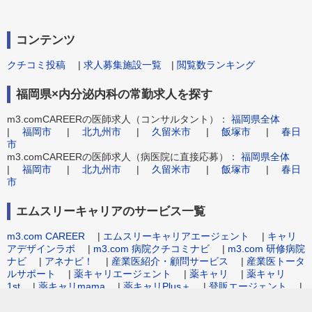
コンテンツ
クチコミ投稿
|
求人募集施設一覧
|
閲覧数ランキング
福岡県×内分泌内科の常勤求人を探す
m3.comCAREERの医師求人（コンサルタント）：
福岡県全体
|
福岡市
|
北九州市
|
久留米市
|
飯塚市
|
春日
市
m3.comCAREERの医師求人（病医院に直接応募）：
福岡県全体
|
福岡市
|
北九州市
|
久留米市
|
飯塚市
|
春日
市
エムスリーキャリアのサービス一覧
m3.com CAREER
|
エムスリーキャリアエージェント
|
キャリ
アデザインラボ
|
m3.com 病院クチコミナビ
|
m3.com 研修病院
ナビ
|
アネナビ！
|
産業医紹介・顧問サービス
|
産業医トータ
ルサポート
|
薬キャリエージェント
|
薬キャリ
|
薬キャリ
1st
|
薬キャリmama
|
薬キャリPlus＋
|
登販エージェント
|
病院事務職求人.com