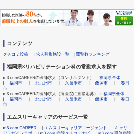
コンテンツ
クチコミ投稿
|
求人募集施設一覧
|
閲覧数ランキング
福岡県×リハビリテーション科の常勤求人を探す
m3.comCAREERの医師求人（コンサルタント）：
福岡県全体
|
福岡市
|
北九州市
|
久留米市
|
飯塚市
|
春日
市
m3.comCAREERの医師求人（病医院に直接応募）：
福岡県全体
|
福岡市
|
北九州市
|
久留米市
|
飯塚市
|
春日
市
エムスリーキャリアのサービス一覧
m3.com CAREER
|
エムスリーキャリアエージェント
|
キャリ
アデザインラボ
|
m3.com 病院クチコミナビ
|
m3.com 研修病院