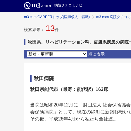
病院クチコミナビ
m3.com CAREERトップ(医師求人・転職)
m3.com 病院クチコ
13
検索結果：
件
秋田県、リハビリテーション科、皮膚系疾患の病院
順に表示
秋田病院
秋田県能代市（最寄：能代駅）163床
当院は昭和20年12月に「財団法人 社会保険協
会保険病院」として、現在の緑町に新築移転い
その後、平成26年4月から私たち全社連...