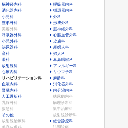
脳神経内科
呼吸器内科
消化器内科
循環器内科
小児科
外科
整形外科
形成外科
美容外科
脳神経外科
呼吸器外科
心臓血管外科
小児外科
皮膚科
泌尿器科
産婦人科
産科
婦人科
眼科
耳鼻咽喉科
放射線科
アレルギー科
心療内科
リウマチ科
リハビリテーション科
麻酔科
血液内科
消化器外科
腎臓内科
内分泌内科
人工透析科
糖尿病内科
乳腺外科
病理診断科
救急科
集中治療科
その他
放射線診断科
放射線治療科
総合診療科
美容皮膚科
訪問診療