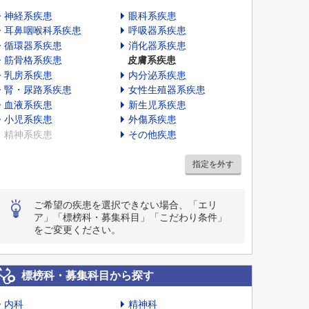
神経系疾患
眼科系疾患
耳鼻咽喉科系疾患
呼吸器系疾患
循環器系疾患
消化器系疾患
筋骨格系疾患
皮膚系疾患
乳房系疾患
内分泌系疾患
腎・尿路系疾患
女性生殖器系疾患
血液系疾患
新生児系疾患
小児系疾患
外傷系疾患
精神系疾患
その他疾患
指定を外す
ご希望の疾患を選択できない場合、「エリ
ア」「標榜科・募集科目」「こだわり条件」
をご変更ください。
標榜科・募集科目から探す
内科
精神科