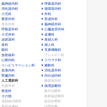
脳神経内科
呼吸器内科
消化器内科
循環器内科
小児科
外科
整形外科
形成外科
美容外科
脳神経外科
呼吸器外科
心臓血管外科
小児外科
皮膚科
泌尿器科
産婦人科
産科
婦人科
眼科
耳鼻咽喉科
放射線科
アレルギー科
心療内科
リウマチ科
リハビリテーション科
麻酔科
血液内科
消化器外科
腎臓内科
内分泌内科
人工透析科
糖尿病内科
乳腺外科
病理診断科
救急科
集中治療科
その他
放射線診断科
放射線治療科
総合診療科
美容皮膚科
訪問診療