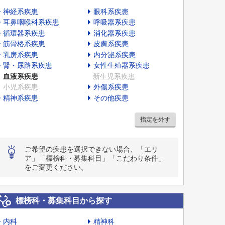
神経系疾患
眼科系疾患
耳鼻咽喉科系疾患
呼吸器系疾患
循環器系疾患
消化器系疾患
筋骨格系疾患
皮膚系疾患
乳房系疾患
内分泌系疾患
腎・尿路系疾患
女性生殖器系疾患
血液系疾患
新生児系疾患
小児系疾患
外傷系疾患
精神系疾患
その他疾患
指定を外す
ご希望の疾患を選択できない場合、「エリ
ア」「標榜科・募集科目」「こだわり条件」
をご変更ください。
標榜科・募集科目から探す
内科
精神科