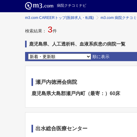
病院クチコミナビ
m3.com CAREERトップ(医師求人・転職)
m3.com 病院クチコ
3
検索結果：
件
鹿児島県、人工透析科、血液系疾患の病院一覧
順に表示
瀬戸内徳洲会病院
鹿児島県大島郡瀬戸内町（最寄：）60床
出水総合医療センター