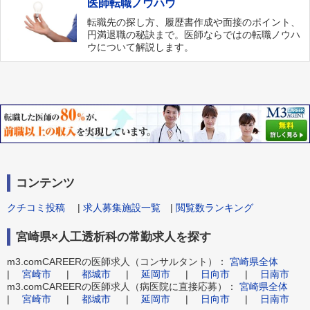
医師転職ノウハウ
転職先の探し方、履歴書作成や面接のポイント、
円満退職の秘訣まで。医師ならではの転職ノウハ
ウについて解説します。
コンテンツ
クチコミ投稿
|
求人募集施設一覧
|
閲覧数ランキング
宮崎県×人工透析科の常勤求人を探す
m3.comCAREERの医師求人（コンサルタント）：
宮崎県全体
|
宮崎市
|
都城市
|
延岡市
|
日向市
|
日南市
m3.comCAREERの医師求人（病医院に直接応募）：
宮崎県全体
|
宮崎市
|
都城市
|
延岡市
|
日向市
|
日南市